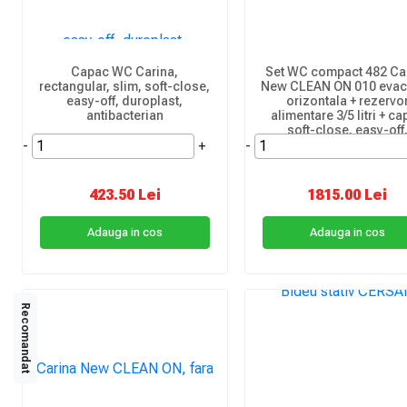
Capac WC Carina,
Set WC compact 482 Ca
rectangular, slim, soft-close,
New CLEAN ON 010 evac
easy-off, duroplast,
orizontala + rezervo
antibacterian
alimentare 3/5 litri + c
soft-close, easy-off
-
+
-
duroplast
423.50 Lei
1815.00 Lei
Adauga in cos
Adauga in cos
Recomandat