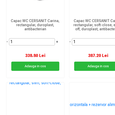
Capac WC CERSANIT Carina,
Capac WC CERSANIT Car
rectangular, duroplast,
rectangular, soft-close, 
antibacterian
off, duroplast, antibacte
-
+
-
338.80 Lei
387.20 Lei
Adauga in cos
Adauga in cos