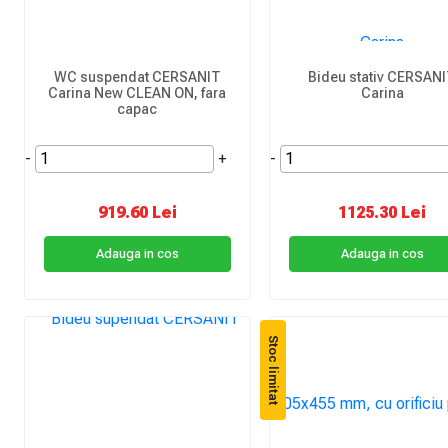
WC suspendat CERSANIT
Bideu stativ CERSAN
Carina New CLEAN ON, fara
Carina
capac
-
+
-
919.60 Lei
1125.30 Lei
Adauga in cos
Adauga in cos
Stoc limitat