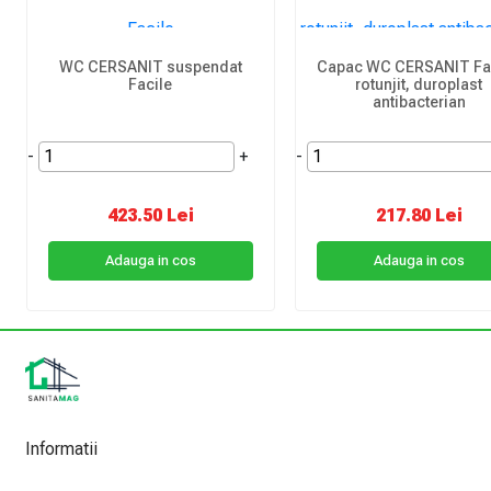
WC CERSANIT suspendat
Capac WC CERSANIT Fac
Facile
rotunjit, duroplast
antibacterian
-
+
-
423.50 Lei
217.80 Lei
Adauga in cos
Adauga in cos
Informatii