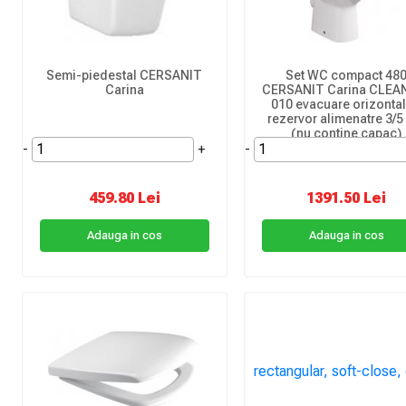
Semi-piedestal CERSANIT
Set WC compact 48
Carina
CERSANIT Carina CLEA
010 evacuare orizontal
rezervor alimenatre 3/5 l
(nu contine capac)
-
+
-
459.80 Lei
1391.50 Lei
Adauga in cos
Adauga in cos