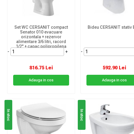
Set WC CERSANIT compact
Bideu CERSANIT stativ
Senator 010 evacuare
orizontala + rezervor
alimentare 3/6 litri, racord
1/2" + capac polipropilena
-
+
-
816.75 Lei
592.90 Lei
Adauga in cos
Adauga in cos
In stoc
In stoc