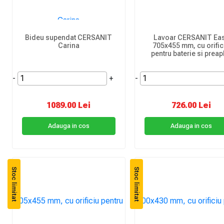
Bideu supendat CERSANIT
Lavoar CERSANIT Ea
Carina
705x455 mm, cu orific
pentru baterie si preap
-
+
-
1089.00 Lei
726.00 Lei
Adauga in cos
Adauga in cos
Stoc limitat
Stoc limitat