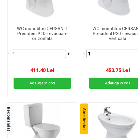
WC monobloc CERSANIT
WC monobloc CERSA
President P10 - evacuare
President P20 - evacu
orizontala
verticala
-
+
-
411.40 Lei
453.75 Lei
Adauga in cos
Adauga in cos
Recomandat
Stoc limitat