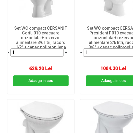
Set WC compact CERSANIT
Set WC compact CERS
Corfu 010 evacuare
President P010 evacu
orizontala + rezervor
orizontala + rezervo
alimentare 3/6 litri, racord
alimentare 3/6 litri, ra
1/2" + capac polipropilena
3/8" + capac polipropil
-
+
-
629.20 Lei
1004.30 Lei
Adauga in cos
Adauga in cos