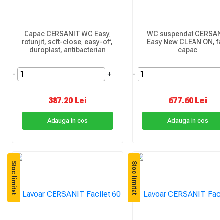
Capac CERSANIT WC Easy,
WC suspendat CERSA
rotunjit, soft-close, easy-off,
Easy New CLEAN ON, f
duroplast, antibacterian
capac
-
+
-
387.20 Lei
677.60 Lei
Adauga in cos
Adauga in cos
Stoc limitat
Stoc limitat