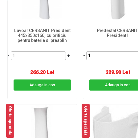
Lavoar CERSANIT President
Piedestal CERSANI
445x350x160, cu orificiu
President I
pentru baterie si preaplin
-
+
-
266.20 Lei
229.90 Lei
Adauga in cos
Adauga in cos
Oferta speciala
Oferta speciala