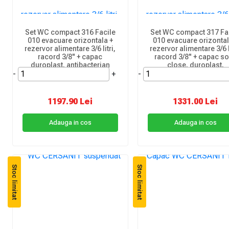
Set WC compact 316 Facile
Set WC compact 317 Fa
010 evacuare orizontala +
010 evacuare orizontal
rezervor alimentare 3/6 litri,
rezervor alimentare 3/6 li
racord 3/8" + capac
racord 3/8" + capac so
duroplast, antibacterian
close, duroplast,
-
+
-
antibacterian
1197.90 Lei
1331.00 Lei
Adauga in cos
Adauga in cos
Stoc limitat
Stoc limitat