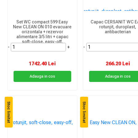
Set WC compact 599 Easy
Capac CERSANIT WC Ea
New CLEAN ON 010 evacuare
rotunjit, duroplast,
orizontala + rezervor
antibacterian
alimentare 3/5 litri + capac
soft-close, easy-off,
-
duroplast
+
-
1742.40 Lei
266.20 Lei
Adauga in cos
Adauga in cos
Stoc limitat
Stoc limitat