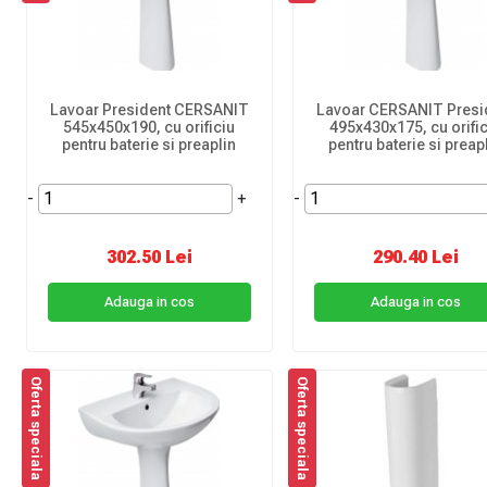
Lavoar President CERSANIT
Lavoar CERSANIT Presi
545x450x190, cu orificiu
495x430x175, cu orifi
pentru baterie si preaplin
pentru baterie si preap
-
+
-
302.50 Lei
290.40 Lei
Adauga in cos
Adauga in cos
Oferta speciala
Oferta speciala