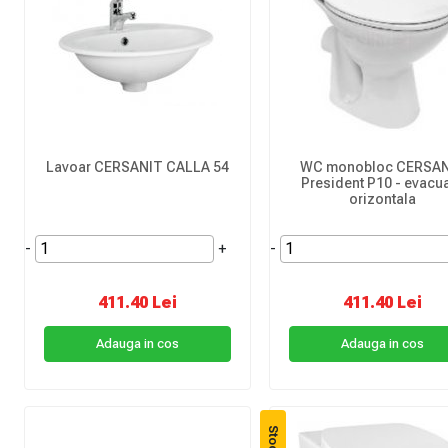
Lavoar CERSANIT CALLA 54
WC monobloc CERSA
President P10 - evacu
orizontala
-
+
-
411.40 Lei
411.40 Lei
Adauga in cos
Adauga in cos