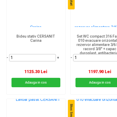
Bideu stativ CERSANIT
Set WC compact 316 Fa
Carina
010 evacuare orizontal
rezervor alimentare 3/6 li
racord 3/8" + capac
duroplast, antibacteri
-
+
-
1125.30 Lei
1197.90 Lei
Adauga in cos
Adauga in cos
Stoc limitat