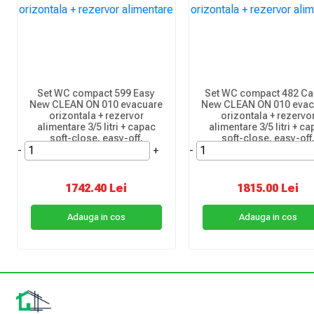
Set WC compact 599 Easy
Set WC compact 482 Ca
New CLEAN ON 010 evacuare
New CLEAN ON 010 evac
orizontala + rezervor
orizontala + rezervo
alimentare 3/5 litri + capac
alimentare 3/5 litri + c
soft-close, easy-off,
soft-close, easy-off
-
duroplast
+
-
duroplast
1742.40 Lei
1815.00 Lei
Adauga in cos
Adauga in cos