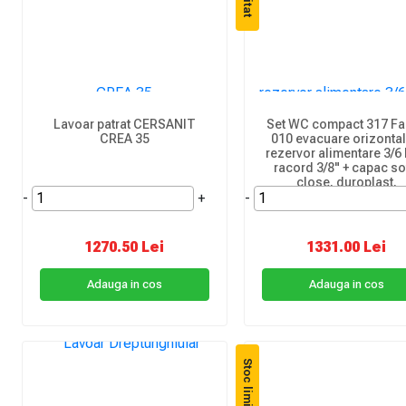
Lavoar patrat CERSANIT
Set WC compact 317 Fa
CREA 35
010 evacuare orizontal
rezervor alimentare 3/6 li
racord 3/8" + capac so
close, duroplast,
-
+
-
antibacterian
1270.50 Lei
1331.00 Lei
Adauga in cos
Adauga in cos
Stoc limitat