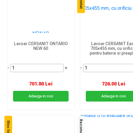
Lavoar CERSANIT ONTARIO
Lavoar CERSANIT Ea
NEW 60
705x455 mm, cu orific
pentru baterie si preap
-
+
-
701.80 Lei
726.00 Lei
Adauga in cos
Adauga in cos
Recomandat
Stoc limitat