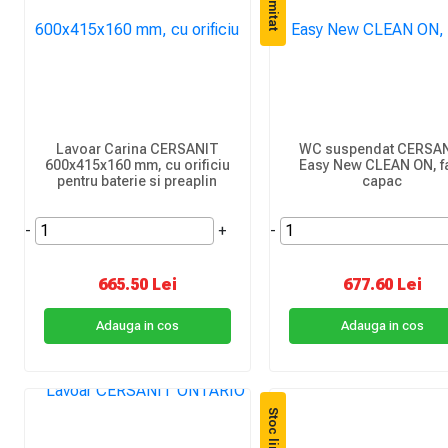
Lavoar Carina CERSANIT
WC suspendat CERSA
600x415x160 mm, cu orificiu
Easy New CLEAN ON, f
pentru baterie si preaplin
capac
-
+
-
665.50 Lei
677.60 Lei
Adauga in cos
Adauga in cos
Stoc limitat