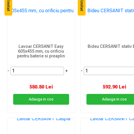
Stoc limitat
Stoc limitat
Lavoar CERSANIT Easy
Bideu CERSANIT stativ
605x455 mm, cu orificiu
pentru baterie si preaplin
-
+
-
580.80 Lei
592.90 Lei
Adauga in cos
Adauga in cos