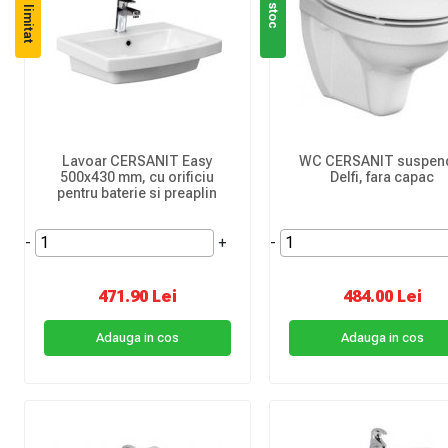
Stoc limitat
In stoc
Lavoar CERSANIT Easy
WC CERSANIT suspen
500x430 mm, cu orificiu
Delfi, fara capac
pentru baterie si preaplin
-
+
-
471.90 Lei
484.00 Lei
Adauga in cos
Adauga in cos