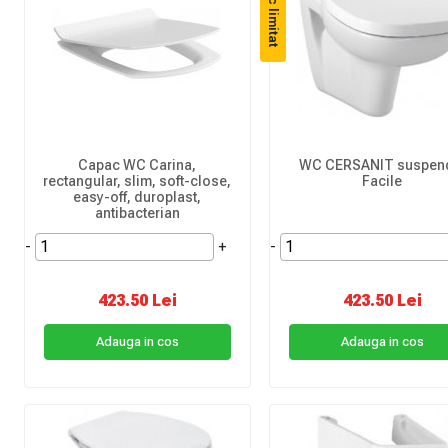
Stoc limitat
Capac WC Carina,
WC CERSANIT suspen
rectangular, slim, soft-close,
Facile
easy-off, duroplast,
antibacterian
-
+
-
423.50 Lei
423.50 Lei
Adauga in cos
Adauga in cos