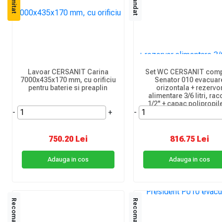
Lavoar CERSANIT Carina
Set WC CERSANIT com
7000x435x170 mm, cu orificiu
Senator 010 evacuar
pentru baterie si preaplin
orizontala + rezervo
alimentare 3/6 litri, ra
1/2" + capac polipropil
-
+
-
750.20 Lei
816.75 Lei
Adauga in cos
Adauga in cos
Recomandat
Recomandat