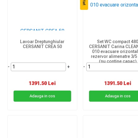
Lavoar Dreptunghiular
Set WC compact 48
CERSANIT CREA 50
CERSANIT Carina CLEA
010 evacuare orizontal
rezervor alimenatre 3/5 l
(nu contine capac)
-
+
-
1391.50 Lei
1391.50 Lei
Adauga in cos
Adauga in cos