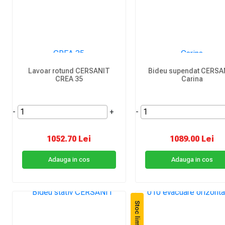
Lavoar rotund CERSANIT
Bideu supendat CERSA
CREA 35
Carina
-
+
-
1052.70 Lei
1089.00 Lei
Adauga in cos
Adauga in cos
Stoc limitat