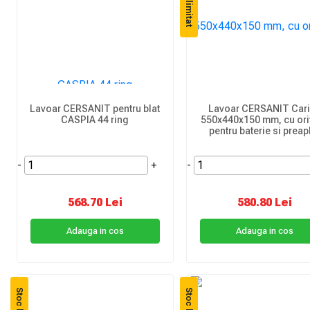
Stoc limitat
Lavoar CERSANIT pentru blat
Lavoar CERSANIT Car
CASPIA 44 ring
550x440x150 mm, cu orif
pentru baterie si preap
-
+
-
568.70 Lei
580.80 Lei
Adauga in cos
Adauga in cos