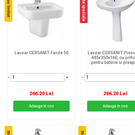
Oferta speciala
Stoc limitat
Lavoar CERSANIT Facile 50
Lavoar CERSANIT Presi
445x350x160, cu orifi
pentru baterie si preap
-
+
-
266.20 Lei
266.20 Lei
Adauga in cos
Adauga in cos