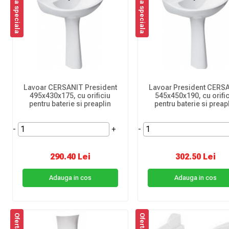
Oferta speciala
Oferta speciala
Lavoar CERSANIT President
Lavoar President CERS
495x430x175, cu orificiu
545x450x190, cu orifi
pentru baterie si preaplin
pentru baterie si preap
-
+
-
290.40 Lei
302.50 Lei
Adauga in cos
Adauga in cos