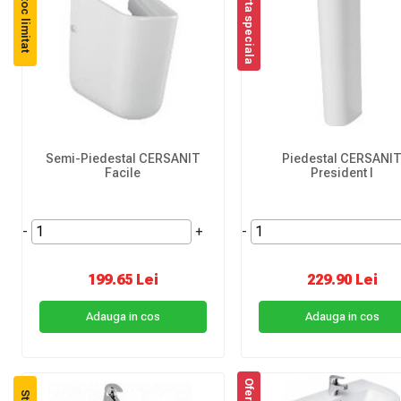
Oferta speciala
Stoc limitat
Semi-Piedestal CERSANIT
Piedestal CERSANI
Facile
President I
-
+
-
199.65 Lei
229.90 Lei
Adauga in cos
Adauga in cos