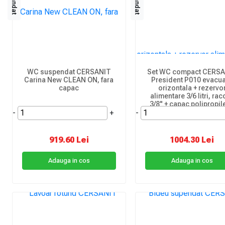
WC suspendat CERSANIT
Set WC compact CERS
Carina New CLEAN ON, fara
President P010 evacu
capac
orizontala + rezervo
alimentare 3/6 litri, ra
3/8" + capac polipropil
-
+
-
919.60 Lei
1004.30 Lei
Adauga in cos
Adauga in cos