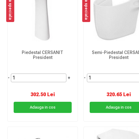
Oferta speciala
Oferta speciala
Piedestal CERSANIT
Semi-Piedestal CERSA
President
President
-
+
-
302.50 Lei
320.65 Lei
Adauga in cos
Adauga in cos