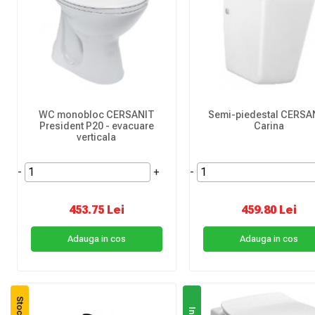
WC monobloc CERSANIT
Semi-piedestal CERSA
President P20 - evacuare
Carina
verticala
-
+
-
453.75 Lei
459.80 Lei
Adauga in cos
Adauga in cos