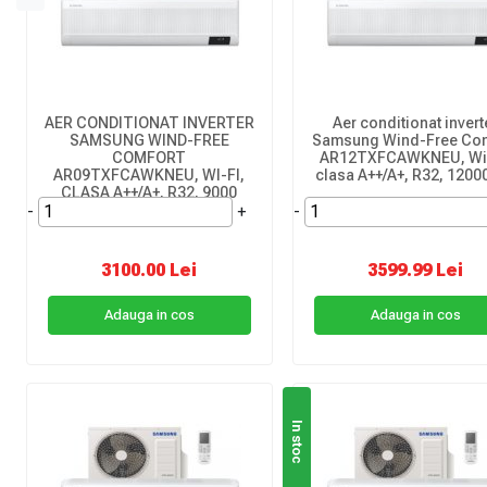
AER CONDITIONAT INVERTER
Aer conditionat invert
SAMSUNG WIND-FREE
Samsung Wind-Free Com
COMFORT
AR12TXFCAWKNEU, Wi-
AR09TXFCAWKNEU, WI-FI,
clasa A++/A+, R32, 1200
CLASA A++/A+, R32, 9000
-
BTU
+
-
3100.00 Lei
3599.99 Lei
Adauga in cos
Adauga in cos
In stoc