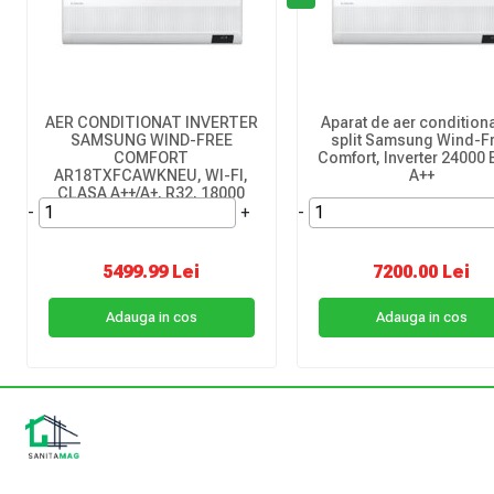
AER CONDITIONAT INVERTER
Aparat de aer conditiona
SAMSUNG WIND-FREE
split Samsung Wind-F
COMFORT
Comfort, Inverter 24000
AR18TXFCAWKNEU, WI-FI,
A++
CLASA A++/A+, R32, 18000
-
BTU
+
-
5499.99 Lei
7200.00 Lei
Adauga in cos
Adauga in cos