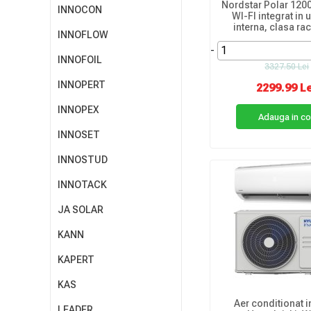
Nordstar Polar 1200
INNOCON
WI-FI integrat in 
interna, clasa rac
INNOFLOW
-
INNOFOIL
3327.50 Lei
INNOPERT
2299.99 L
INNOPEX
Adauga in c
INNOSET
INNOSTUD
INNOTACK
JA SOLAR
KANN
KAPERT
KAS
Aer conditionat i
LEADER