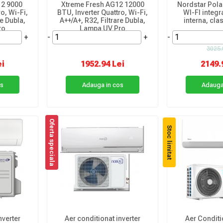
12 9000
Xtreme Fresh AG12 12000
Nordstar Pola
o, Wi-Fi,
BTU, Inverter Quattro, Wi-Fi,
WI-FI integra
re Dubla,
A++/A+, R32, Filtrare Dubla,
interna, cla
ro
Lampa UV Pro
+
-
+
-
3025.
ei
1952.94 Lei
2149.
os
Adauga in cos
Adauga
Oferta speciala
Stoc limitat
nverter
Aer conditionat inverter
Aer Conditi