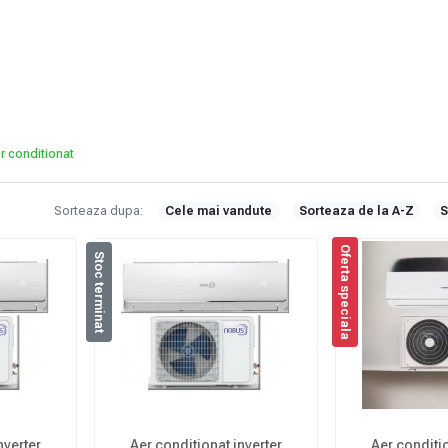
r conditionat
Sorteaza dupa:
Cele mai vandute
Sorteaza de la A-Z
S
Oferta speciala
Stoc terminat
nverter
Aer conditionat inverter
Aer conditio