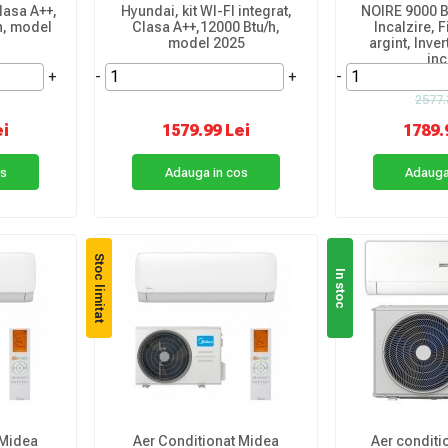
clasa A++,
Hyundai, kit WI-FI integrat,
NOIRE 9000 B
/h, model
Clasa A++,12000 Btu/h,
Incalzire, F
model 2025
argint, Inver
inc
+
-
+
-
2577.
ei
1579.99 Lei
1789.
os
Adauga in cos
Adauga
Stoc limitat
In stoc
 Midea
Aer Conditionat Midea
Aer conditio