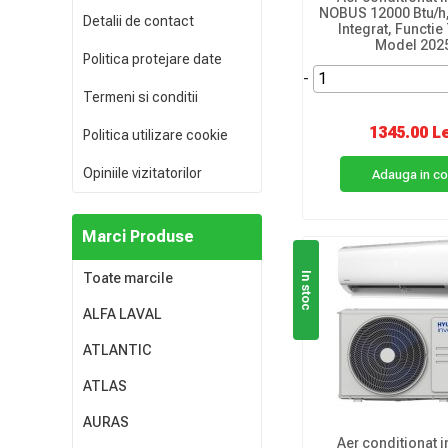
NOBUS 12000 Btu/h, 
Detalii de contact
Integrat, Functie
Model 202
Politica protejare date
-
Termeni si conditii
1345.00 L
Politica utilizare cookie
Opiniile vizitatorilor
Adauga in c
Marci Produse
In stoc
Toate marcile
ALFA LAVAL
ATLANTIC
ATLAS
AURAS
Aer conditionat i