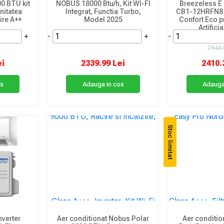
0 BTU kit
NOBUS 18000 Btu/h, Kit WI-FI
Breezeless E
unitatea
Integrat, Functia Turbo,
CB1-12HRFN8-
ire A++
Model 2025
Confort Eco pr
Artifici
+
-
+
-
2943.
ei
2339.99 Lei
2410.
os
Adauga in cos
Adauga
Stoc limitat
nverter
Aer conditionat Nobus Polar
Aer conditio