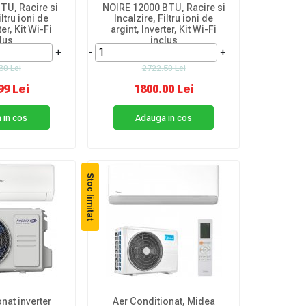
TU, Racire si
NOIRE 12000 BTU, Racire si
iltru ioni de
Incalzire, Filtru ioni de
ter, Kit Wi-Fi
argint, Inverter, Kit Wi-Fi
lus
inclus
+
-
+
30 Lei
2722.50 Lei
99 Lei
1800.00 Lei
 in cos
Adauga in cos
Stoc limitat
nat inverter
Aer Conditionat, Midea