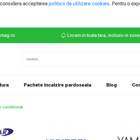
e considera acceptarea
politicii de utilizare cookies
. Pentru o exp
amag.ro
Livram in toata tara, inclusiv in zone
dura
Pachete incalzire pardoseala
Blog
Con
r conditionat