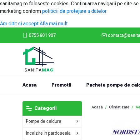
sanitamag.ro foloseste cookies. Continuarea navigarii pe site s
marketing conform
politicii de protejare a datelor
.
Am citit si accept
Afla mai mult
0755 801 907
contact@sanit
(current)
Acasa
Promotii
Pachete pompe de cal
Acasa
Climatizare
Ae
Categorii
Pompe de caldura
Incalzire in pardoseala