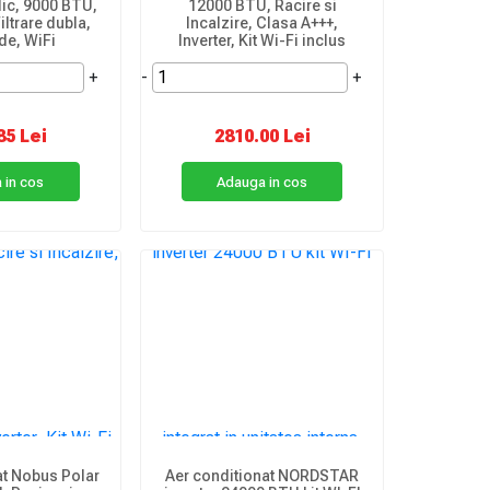
ic, 9000 BTU,
12000 BTU, Racire si
iltrare dubla,
Incalzire, Clasa A+++,
e, WiFi
Inverter, Kit Wi-Fi inclus
+
-
+
85 Lei
2810.00 Lei
 in cos
Adauga in cos
at Nobus Polar
Aer conditionat NORDSTAR