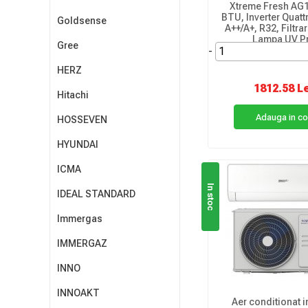
Xtreme Fresh AG
BTU, Inverter Quattr
Goldsense
A++/A+, R32, Filtra
Lampa UV P
Gree
-
HERZ
1812.58 L
Hitachi
Adauga in c
HOSSEVEN
HYUNDAI
ICMA
In stoc
IDEAL STANDARD
Immergas
IMMERGAZ
INNO
INNOAKT
Aer conditionat i