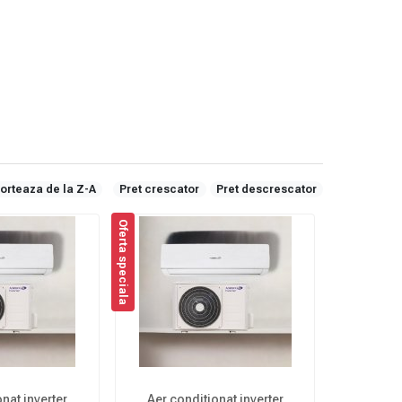
orteaza de la Z-A
Pret crescator
Pret descrescator
Oferta speciala
nat inverter
Aer conditionat inverter