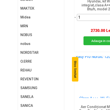
Hyundai, kit W
integrat,clasa A+
MAKTEK
Btu/h, model 
-
Midea
MRN
2730.00 L
NOBUS
Adauga in c
nobus
NORDSTAR
O.ERRE
Stoc limitat
REHAU
REVENTON
SAMSUNG
SANELA
SANICA
Aer Condiționat M