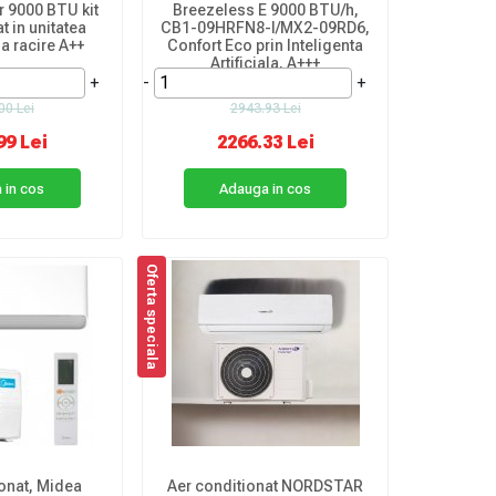
r 9000 BTU kit
Breezeless E 9000 BTU/h,
t in unitatea
CB1-09HRFN8-I/MX2-09RD6,
sa racire A++
Confort Eco prin Inteligenta
Artificiala, A+++
+
-
+
00 Lei
2943.93 Lei
99 Lei
2266.33 Lei
 in cos
Adauga in cos
Oferta speciala
onat, Midea
Aer conditionat NORDSTAR