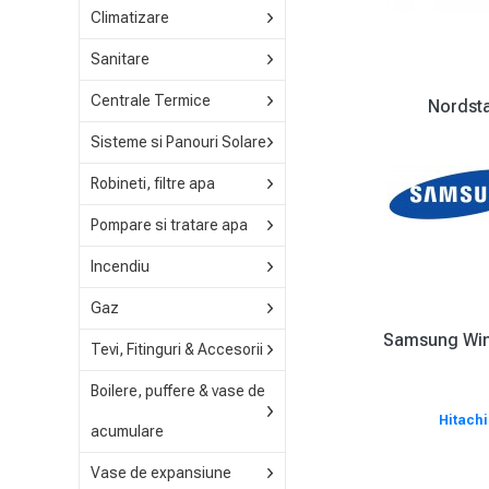
Climatizare
Sanitare
Centrale Termice
Nordst
Sisteme si Panouri Solare
Robineti, filtre apa
Pompare si tratare apa
Incendiu
Gaz
Samsung Win
Tevi, Fitinguri & Accesorii
Boilere, puffere & vase de
Hitachi
acumulare
Vase de expansiune