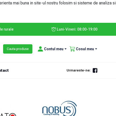
erienta mai buna in site-ul nostru folosim si sisteme de analiza si
le rurale
Luni-Vineri: 08:00-19:00
Contul meu
Cosul meu
Cauta produse
tact
Urmareste-ne: