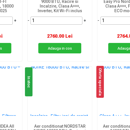
I-FI
9000 BTU, Racire si
Easy Pro Nord
+, 18000
Incalzire, Clasa A+++,
Clasa A+++, F
2025
Inverter, Kit Wi-Fi inclus
ECO mod
+
-
+
-
ei
2760.00 Lei
2764.
os
Adauga in cos
Adauga
Oferta speciala
In stoc
IDEA All
Aer conditionat NORDSTAR
Aer condition