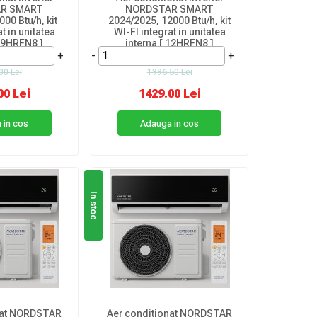
R SMART
NORDSTAR SMART
00 Btu/h, kit
2024/2025, 12000 Btu/h, kit
t in unitatea
WI-FI integrat in unitatea
 09HRFN8 ]
interna [ 12HRFN8 ]
+
-
+
00 Lei
1996.50 Lei
00 Lei
1429.00 Lei
 in cos
Adauga in cos
In stoc
nat NORDSTAR
Aer conditionat NORDSTAR