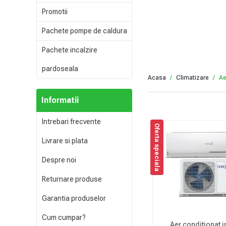
Promotii
Pachete pompe de caldura
Pachete incalzire
pardoseala
Acasa
Climatizare
Ae
Informatii
Intrebari frecvente
Oferta speciala
Livrare si plata
Despre noi
Returnare produse
Garantia produselor
Cum cumpar?
Aer conditionat i