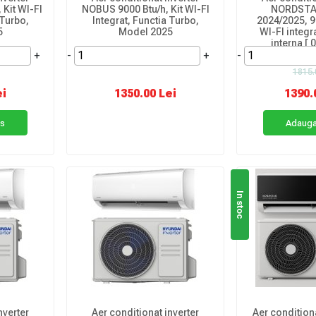
Kit WI-FI
NOBUS 9000 Btu/h, Kit WI-FI
NORDSTA
 Turbo,
Integrat, Functia Turbo,
2024/2025, 90
5
Model 2025
WI-FI integra
interna [
+
-
+
-
1815.
ei
1350.00 Lei
1390.
os
Adauga
In stoc
nverter
Aer conditionat inverter
Aer conditio