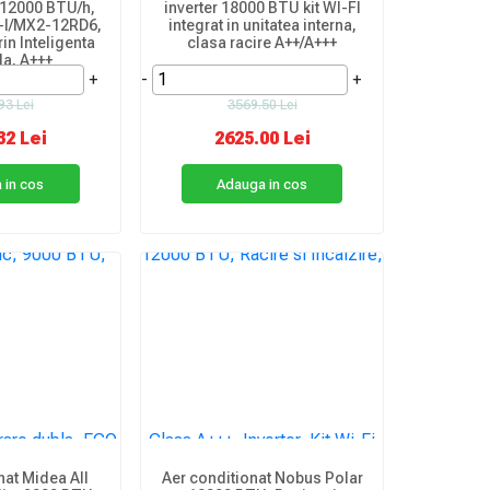
 12000 BTU/h,
inverter 18000 BTU kit WI-FI
I/MX2-12RD6,
integrat in unitatea interna,
in Inteligenta
clasa racire A++/A+++
ala, A+++
+
-
+
93 Lei
3569.50 Lei
32 Lei
2625.00 Lei
 in cos
Adauga in cos
nat Midea All
Aer conditionat Nobus Polar