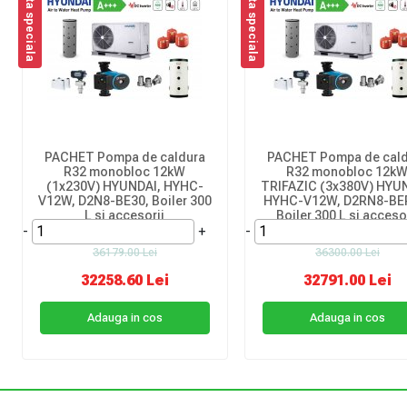
Oferta speciala
Oferta speciala
PACHET Pompa de caldura
PACHET Pompa de cald
R32 monobloc 12kW
R32 monobloc 12k
(1x230V) HYUNDAI, HYHC-
TRIFAZIC (3x380V) HYU
V12W, D2N8-BE30, Boiler 300
HYHC-V12W, D2RN8-BE
L si accesorii
Boiler 300 L si acceso
-
+
-
36179.00 Lei
36300.00 Lei
32258.60 Lei
32791.00 Lei
Adauga in cos
Adauga in cos