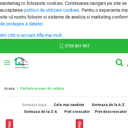
sanitamag.ro foloseste cookies. Continuarea navigarii pe site se
acceptarea
politicii de utilizare cookies
. Pentru o experienta ma
site-ul nostru folosim si sisteme de analiza si marketing confor
de protejare a datelor
.
Am citit si accept
Afla mai mult
0755 801 907
Toggle navigation
Acasa
Pachete pompe de caldura
Sorteaza dupa:
Cele mai vandute
Sorteaza de la A-Z
Sorteaza de la Z-A
Pret crescator
Pret descrescator