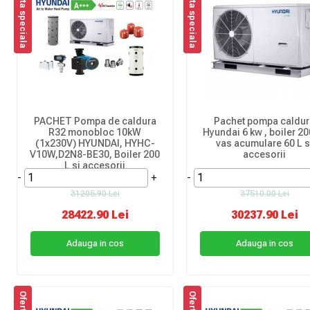
Oferta speciala
Oferta speciala
PACHET Pompa de caldura
Pachet pompa caldu
R32 monobloc 10kW
Hyundai 6 kw , boiler 200
(1x230V) HYUNDAI, HYHC-
vas acumulare 60 L s
V10W,D2N8-BE30, Boiler 200
accesorii
L si accesorii
-
+
-
31205.90 Lei
37510.00 Lei
28422.90 Lei
30237.90 Lei
Adauga in cos
Adauga in cos