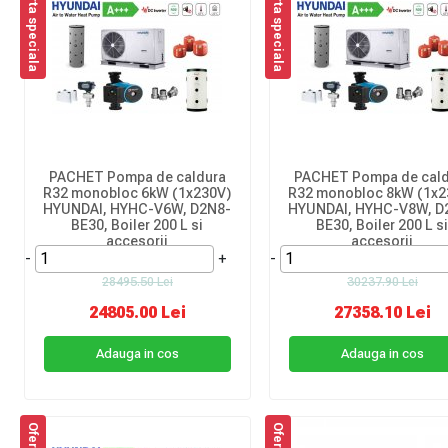
Oferta speciala
Oferta speciala
PACHET Pompa de caldura
PACHET Pompa de cald
R32 monobloc 6kW (1x230V)
R32 monobloc 8kW (1x2
HYUNDAI, HYHC-V6W, D2N8-
HYUNDAI, HYHC-V8W, D
BE30, Boiler 200 L si
BE30, Boiler 200 L s
accesorii
accesorii
-
+
-
28495.50 Lei
30237.90 Lei
24805.00 Lei
27358.10 Lei
Adauga in cos
Adauga in cos