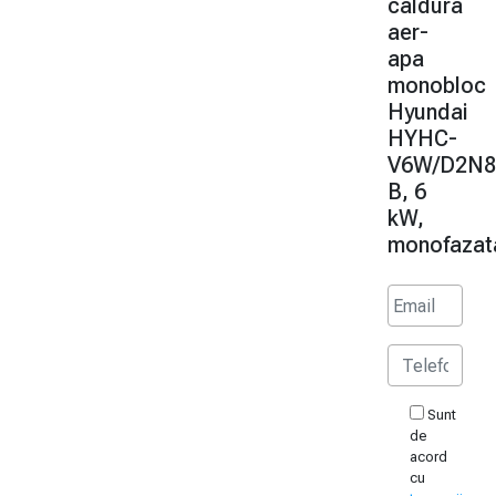
caldura
aer-
apa
monobloc
Hyundai
HYHC-
V6W/D2N8
B, 6
kW,
monofazat
Sunt
de
acord
cu