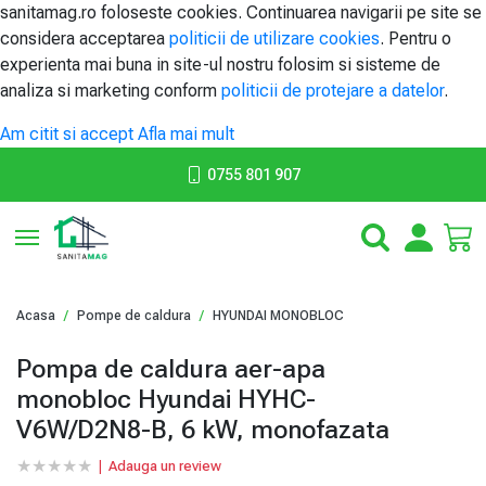
sanitamag.ro foloseste cookies. Continuarea navigarii pe site se
considera acceptarea
politicii de utilizare cookies
. Pentru o
experienta mai buna in site-ul nostru folosim si sisteme de
analiza si marketing conform
politicii de protejare a datelor
.
Am citit si accept
Afla mai mult
0755 801 907
Toggle navigation
Acasa
Pompe de caldura
HYUNDAI MONOBLOC
Pompa de caldura aer-apa
monobloc Hyundai HYHC-
V6W/D2N8-B, 6 kW, monofazata
★
★
★
★
★
★
★
★
★
★
|
Adauga un review