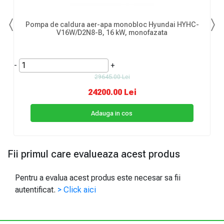
Pompa de caldura aer-apa monobloc Hyundai HYHC-
Previous
Ne
V16W/D2N8-B, 16 kW, monofazata
-
+
29645.00 Lei
24200.00 Lei
Adauga in cos
Fii primul care evalueaza acest produs
Pentru a evalua acest produs este necesar sa fii
autentificat.
> Click aici