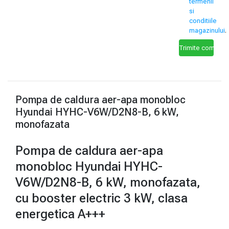
termenii
si
conditiile
magazinului
.
Pompa de caldura aer-apa monobloc
Hyundai HYHC-V6W/D2N8-B, 6 kW,
monofazata
Pompa de caldura aer-apa
monobloc Hyundai HYHC-
V6W/D2N8-B, 6 kW, monofazata,
cu booster electric 3 kW, clasa
energetica A+++