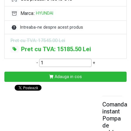
Marca:
HYUNDAI
Intreaba-ne despre acest produs
Pret cu TVA: 17545.00 Lei
Pret cu TVA: 15185.50 Lei
-
+
Adauga in cos
Comanda
instant
Pompa
de