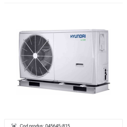
Cod produs: 045645-815