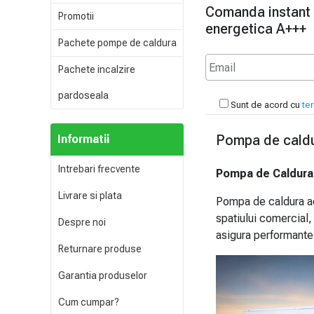
Comanda instant
Promotii
energetica A+++
Pachete pompe de caldura
Pachete incalzire
pardoseala
Sunt de acord cu
ter
Pompa de caldu
Informatii
Intrebari frecvente
Pompa de Caldura
Livrare si plata
Pompa de caldura ae
spatiului comercial,
Despre noi
asigura performante 
Returnare produse
Garantia produselor
Cum cumpar?