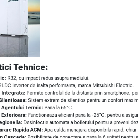
tici Tehnice:
ic:
R32, cu impact redus asupra mediului.
LDC Inverter de inalta performanta, marca Mitsubishi Electric.
 Integrata:
Permite controlul de la distanta prin smartphone, pen
Silentioasa:
Sistem extrem de silentios pentru un confort maxim
Agentului Termic:
Pana la 65°C.
Exterioara:
Functioneaza eficient pana la -25°C, pentru a asigura
egionella:
Desinfectie automata a boilerului pentru a preveni dez
arare Rapida ACM:
Apa calda menajera disponibila rapid, chiar s
in Cascada:
Posibilitate de conectare a pana la 6 unitati pentru 