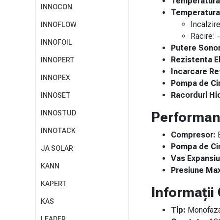
Temperatura 
INNOCON
Temperatura 
Incalzir
INNOFLOW
Racire:
INNOFOIL
Putere Sonor
Rezistenta E
INNOPERT
Incarcare Re
INNOPEX
Pompa de Cir
Racorduri Hid
INNOSET
INNOSTUD
Performan
INNOTACK
Compresor:
B
Pompa de Cir
JA SOLAR
Vas Expansiu
KANN
Presiune Ma
KAPERT
Informații
KAS
Tip:
Monofaz
LEADER