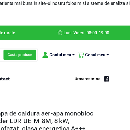
erienta mai buna in site-ul nostru folosim si sisteme de analiza si
le rurale
Luni-Vineri: 08:00-19:00
Contul meu
Cosul meu
Cauta produse
tact
Urmareste-ne:
pa de caldura aer-apa monobloc
der LDR-UE-M-8M, 8 kW,
ofazat, clasa energetica A+++