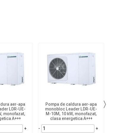
dura aer-apa
Pompa de caldura aer-apa
Pompa d
Next
ader LDR-UE-
monobloc Leader LDR-UE-
monoblo
, monofazat,
M-10M, 10 kW, monofazat,
M-6M, 
getica A+++
clasa energetica A+++
clasa
+
-
+
-