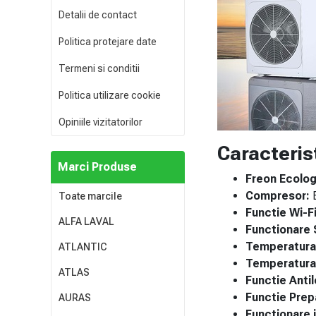
Detalii de contact
Politica protejare date
Termeni si conditii
Politica utilizare cookie
Opiniile vizitatorilor
Caracteris
Marci Produse
Freon Ecolog
Compresor:
B
Toate marcile
Functie Wi-Fi
ALFA LAVAL
Functionare 
Temperatura 
ATLANTIC
Temperatura 
ATLAS
Functie Antil
Functie Prep
AURAS
Functionare 