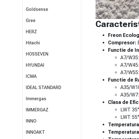
Goldsense
Gree
Caracteris
HERZ
Freon Ecolog
Compresor:
B
Hitachi
Functie de In
HOSSEVEN
A7/W35:
A7/W45:
HYUNDAI
A7/W55:
ICMA
Functie de R
A35/W18
IDEAL STANDARD
A35/W7:
Immergas
Clasa de Efi
LWT 35°
IMMERGAZ
LWT 55°
INNO
Temperatura 
Temperatura 
INNOAKT