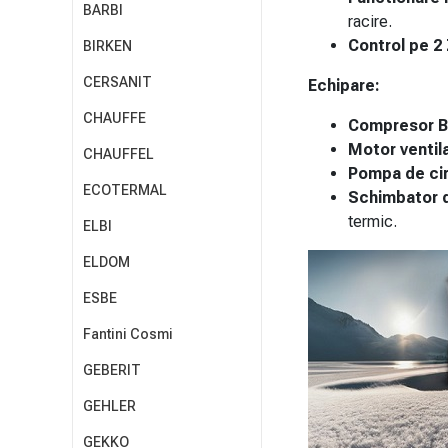
BARBI
racire.
Control pe 2 
BIRKEN
CERSANIT
Echipare:
CHAUFFE
Compresor B
Motor venti
CHAUFFEL
Pompa de circ
ECOTERMAL
Schimbator 
termic.
ELBI
ELDOM
ESBE
Fantini Cosmi
GEBERIT
GEHLER
GEKKO