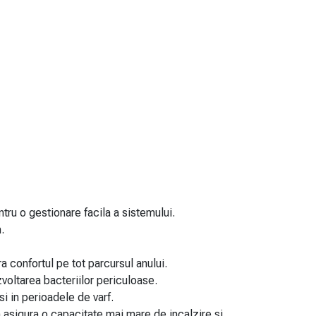
tru o gestionare facila a sistemului.
.
 confortul pe tot parcursul anului.
voltarea bacteriilor periculoase.
i in perioadele de varf.
a asigura o capacitate mai mare de incalzire si