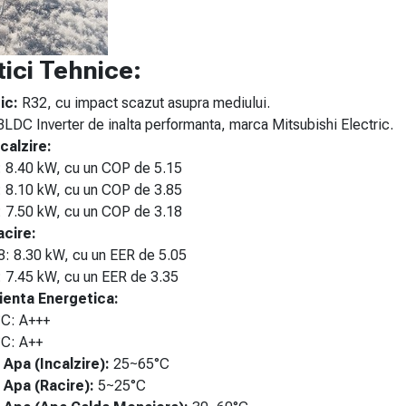
tici Tehnice:
ic:
R32, cu impact scazut asupra mediului.
LDC Inverter de inalta performanta, marca Mitsubishi Electric.
calzire:
 8.40 kW, cu un COP de 5.15
 8.10 kW, cu un COP de 3.85
 7.50 kW, cu un COP de 3.18
acire:
: 8.30 kW, cu un EER de 5.05
 7.45 kW, cu un EER de 3.35
cienta Energetica:
C: A+++
C: A++
Apa (Incalzire):
25~65°C
Apa (Racire):
5~25°C