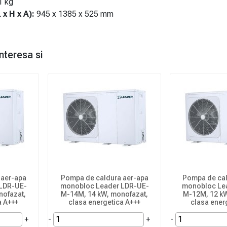
 kg
 x H x A):
945 x 1385 x 525 mm
nteresa si
 aer-apa
Pompa de caldura aer-apa
Pompa de cal
LDR-UE-
monobloc Leader LDR-UE-
monobloc Le
nofazat,
M-14M, 14 kW, monofazat,
M-12M, 12 kW
a A+++
clasa energetica A+++
clasa ener
+
-
+
-