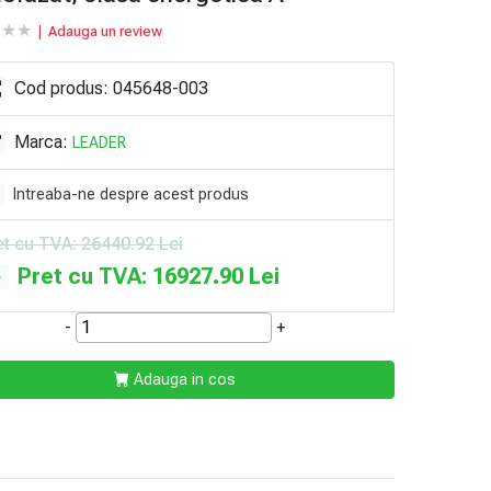
★
★
★
★
★
★
|
Adauga un review
Cod produs: 045648-003
Marca:
LEADER
Intreaba-ne despre acest produs
et cu TVA: 26440.92 Lei
Pret cu TVA: 16927.90 Lei
-
+
Adauga in cos