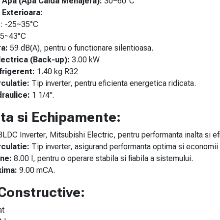
Apa (Apa Calda Menajera):
30~60°C
Exterioara:
e: -25~35°C
 -5~43°C
a:
59 dB(A), pentru o functionare silentioasa.
lectrica (Back-up):
3.00 kW
frigerent:
1.40 kg R32
culatie:
Tip inverter, pentru eficienta energetica ridicata.
raulice:
1 1/4".
ta si Echipamente:
LDC Inverter, Mitsubishi Electric, pentru performanta inalta si e
culatie:
Tip inverter, asigurand performanta optima si economii
ne:
8.00 l, pentru o operare stabila si fiabila a sistemului.
xima:
9.00 mCA.
 Constructive:
at