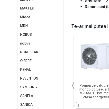
Greutate:
121
Dimensiuni (L
MAKTEK
Midea
Te-ar mai putea i
MRN
NOBUS
nobus
NORDSTAR
O.ERRE
REHAU
REVENTON
Pompa de caldura
SAMSUNG
Previous
monobloc Leader 
M-16M, 16 kW, mo
SANELA
clasa energetic
SANICA
-