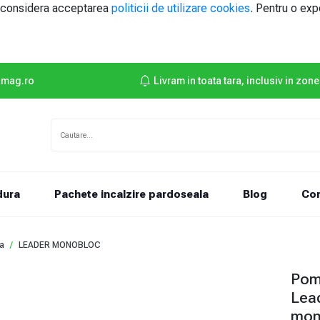
e considera acceptarea
politicii de utilizare cookies
. Pentru o exp
amag.ro
Livram in toata tara, inclusiv in zone
dura
Pachete incalzire pardoseala
Blog
Con
a
LEADER MONOBLOC
Pom
Lea
mon