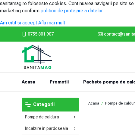
sanitamag.ro foloseste cookies. Continuarea navigarii pe site s
marketing conform
politicii de protejare a datelor
.
Am citit si accept
Afla mai mult
0755 801 907
contact@sanit
(current)
Acasa
Promotii
Pachete pompe de cal
Acasa
Pompe de caldur
Categorii
Pompe de caldura
Incalzire in pardoseala